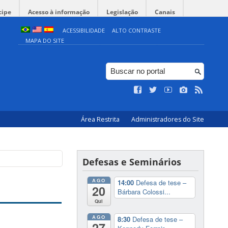
cipe
Acesso à informação
Legislação
Canais
ACESSIBILIDADE
ALTO CONTRASTE
MAPA DO SITE
Área Restrita
Administradores do Site
Defesas e Seminários
AGO
14:00
Defesa de tese –
20
Bárbara Colossi...
Qui
AGO
8:30
Defesa de tese –
27