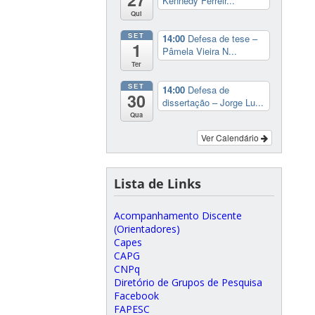
Kennedy Ferreir...
Qui
SET
14:00
Defesa de tese –
1
Pâmela Vieira N...
Ter
SET
14:00
Defesa de
30
dissertação – Jorge Lu...
Qua
Ver Calendário
Lista de Links
Acompanhamento Discente
(Orientadores)
Capes
CAPG
CNPq
Diretório de Grupos de Pesquisa
Facebook
FAPESC