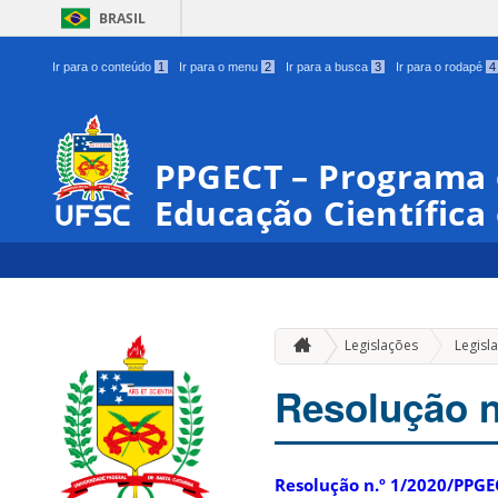
BRASIL
Ir para o conteúdo
1
Ir para o menu
2
Ir para a busca
3
Ir para o rodapé
4
PPGECT – Programa
Educação Científica
Legislações
Legisl
Resolução 
Resolução n.º 1/2020/PPGE