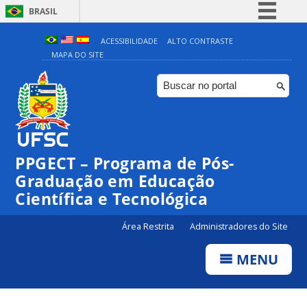
BRASIL
Simplifique!
ACESSIBILIDADE
ALTO CONTRASTE
MAPA DO SITE
Comunica BR
Participe
Acesso à informação
Legislação
Canais
PPGECT – Programa de Pós-
Graduação em Educação
Científica e Tecnológica
Área Restrita
Administradores do Site
MENU