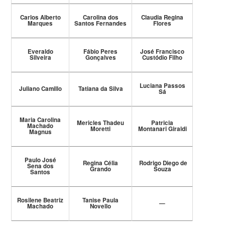
Carlos Alberto
Carolina dos
Claudia Regina
Marques
Santos Fernandes
Flores
Everaldo
Fábio Peres
José Francisco
Silveira
Gonçalves
Custódio Filho
Luciana Passos
Juliano Camillo
Tatiana da Silva
Sá
Maria Carolina
Mericles Thadeu
Patricia
Machado
Moretti
Montanari Giraldi
Magnus
Paulo José
Regina Célia
Rodrigo Diego de
Sena dos
Grando
Souza
Santos
Rosilene Beatriz
Tanise Paula
—
Machado
Novello