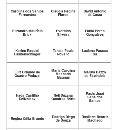
Carolina dos Santos
Claudia Regina
David Antonio
Fernandes
Flores
da Costa
Elizandro Maurício
Everaldo
Fábio Peres
Brick
Silveira
Gonçalves
Karine Raquiel
Tanise Paula
Luciana Passos
Halmenschlager
Novello
Sá
Maria Carolina
Luiz Orlando de
Marina Bazzo
Machado
Quadro Peduzzi
de Espíndola
Magnus
Paulo José
Nadir Castilho
Néli Suzana
Sena dos
Delizoicov
Quadros Britto
Santos
Rodrigo Diego
Rosilene Beatriz
Regina Célia Grando
de Souza
Machado