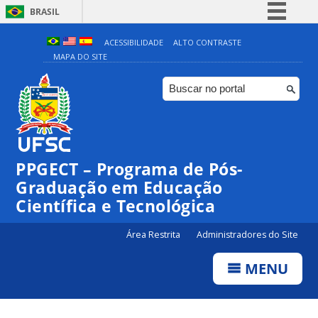
BRASIL
Simplifique!
ACESSIBILIDADE
ALTO CONTRASTE
MAPA DO SITE
Comunica BR
Participe
Acesso à informação
Legislação
Canais
PPGECT – Programa de Pós-
Graduação em Educação
Científica e Tecnológica
Área Restrita
Administradores do Site
MENU