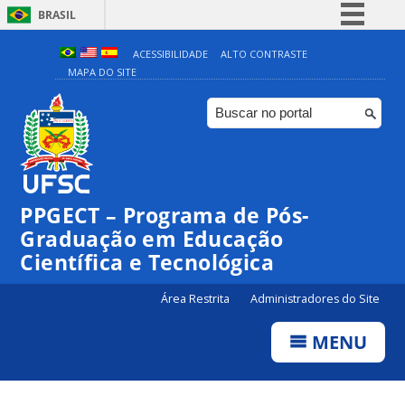
BRASIL
Simplifique!
ACESSIBILIDADE
ALTO CONTRASTE
MAPA DO SITE
Comunica BR
Participe
Acesso à informação
Legislação
Canais
PPGECT – Programa de Pós-
Graduação em Educação
Científica e Tecnológica
Área Restrita
Administradores do Site
MENU