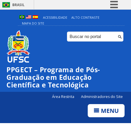
BRASIL
Simplifique!
ACESSIBILIDADE
ALTO CONTRASTE
MAPA DO SITE
Comunica BR
Participe
Acesso à informação
Legislação
Canais
PPGECT – Programa de Pós-
Graduação em Educação
Científica e Tecnológica
Área Restrita
Administradores do Site
MENU