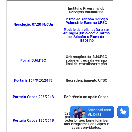
Institui o Programa de
Serviços Voluntários
Termo de Adesão Serviço
Voluntário Externo UFSC
Resolução 67/2018/CUn
Modelo de solicitação a ser
entregue junto com o Termo
de Adesão e Plano de
Trabalho
Orientações da BU/UFSC
Portal BU/UFSC
sobre entrega da versão
final da tese/dissertação
Portaria 134/MEC/2013
Recredenciamento UFSC
Portaria Capes 206/2018
Referência ao apoio Capes
Estabelece o Auxílio Diário
para viagens no País e no
Portaria Capes 132/2016
exterior aos beneficiários
dos Programas da Capes e
seus convidados.