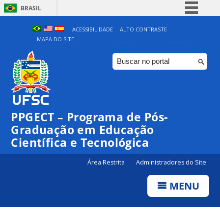
BRASIL
Simplifique!
ACESSIBILIDADE
ALTO CONTRASTE
MAPA DO SITE
Comunica BR
Participe
Acesso à informação
Legislação
Canais
PPGECT – Programa de Pós-
Graduação em Educação
Científica e Tecnológica
Área Restrita
Administradores do Site
MENU