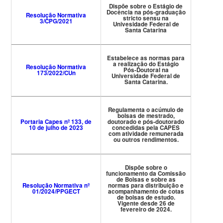
Dispõe sobre o Estágio de
Docência na pós-graduação
Resolução Normativa
stricto sensu na
3/CPG/2021
Univesidade Federal de
Santa Catarina
Estabelece as normas para
a realização do Estágio
Resolução Normativa
Pós-Doutoral na
173/2022/CUn
Universidade Federal de
Santa Catarina.
Regulamenta o acúmulo de
bolsas de mestrado,
Portaria Capes nº 133, de
doutorado e pós-doutorado
10 de julho de 2023
concedidas pela CAPES
com atividade remunerada
ou outros rendimentos.
Dispõe sobre o
funcionamento da Comissão
de Bolsas e sobre as
Resolução Normativa nº
normas para distribuição e
01/2024/PPGECT
acompanhamento de cotas
de bolsas de estudo.
Vigente desde 26 de
fevereiro de 2024.