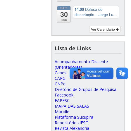
SET
14:00
Defesa de
30
dissertação – Jorge Lu...
Qua
Ver Calendário
Lista de Links
Acompanhamento Discente
(Orientadores)
Capes
CAPG
CNPq
Diretório de Grupos de Pesquisa
Facebook
FAPESC
MAPA DAS SALAS
Moodle
Plataforma Sucupira
Repositório UFSC
Revista Alexandria