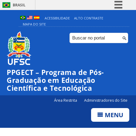
BRASIL
Simplifique!
ACESSIBILIDADE
ALTO CONTRASTE
MAPA DO SITE
Comunica BR
Participe
Acesso à informação
Legislação
Canais
PPGECT – Programa de Pós-
Graduação em Educação
Científica e Tecnológica
Área Restrita
Administradores do Site
MENU