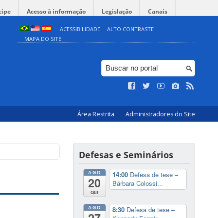
cipe
Acesso à informação
Legislação
Canais
ACESSIBILIDADE
ALTO CONTRASTE
MAPA DO SITE
Área Restrita
Administradores do Site
Defesas e Seminários
AGO
14:00
Defesa de tese –
20
Bárbara Colossi...
Qui
AGO
8:30
Defesa de tese –
27