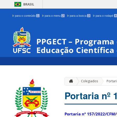
BRASIL
Ir para o conteúdo
1
Ir para o menu
2
Ir para a busca
3
Ir para o rodapé
4
PPGECT – Programa
Educação Científica
Colegiados
Portar
Portaria nº
Portaria nº 157/2022/CFM