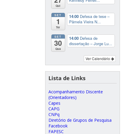
Kennedy Ferreir...
Qui
SET
14:00
Defesa de tese –
1
Pâmela Vieira N...
Ter
SET
14:00
Defesa de
30
dissertação – Jorge Lu...
Qua
Ver Calendário
Lista de Links
Acompanhamento Discente
(Orientadores)
Capes
CAPG
CNPq
Diretório de Grupos de Pesquisa
Facebook
FAPESC