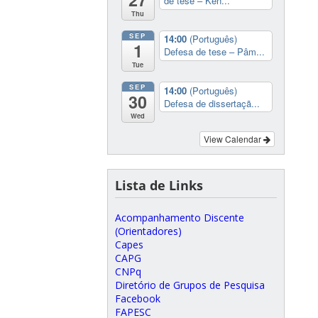
de tese – Ken...
Thu
SEP
14:00
(Português)
1
Defesa de tese – Pâm...
Tue
SEP
14:00
(Português)
30
Defesa de dissertaçã...
Wed
View Calendar
Lista de Links
Acompanhamento Discente
(Orientadores)
Capes
CAPG
CNPq
Diretório de Grupos de Pesquisa
Facebook
FAPESC