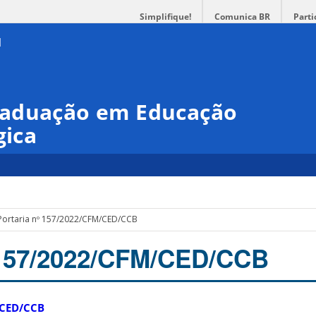
Simplifique!
Comunica BR
Parti
raduação em Educação
gica
Portaria nº 157/2022/CFM/CED/CCB
 157/2022/CFM/CED/CCB
/CED/CCB