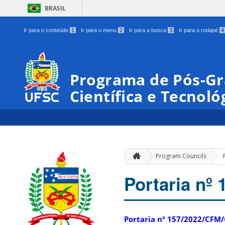
BRASIL
Ir para o conteúdo
1
Ir para o menu
2
Ir para a busca
3
Ir para o rodapé
4
Programa de Pós-G
Científica e Tecnoló
Program Councils
Portaria nº
Portaria nº 157/2022/CFM