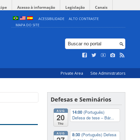
cipe
Acesso à informação
Legislação
Canais
ACESSIBILIDADE
ALTO CONTRASTE
MAPA DO SITE
Private Area
Site Administrators
Defesas e Seminários
AUG
14:00
(Português)
20
Defesa de tese – Bár...
Thu
AUG
8:30
(Português) Defesa
27