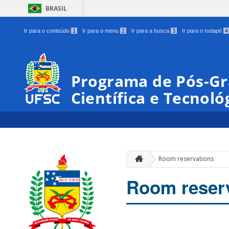
BRASIL
Ir para o conteúdo
1
Ir para o menu
2
Ir para a busca
3
Ir para o rodapé
4
Programa de Pós-G
Científica e Tecnoló
Room reservations
Room reser