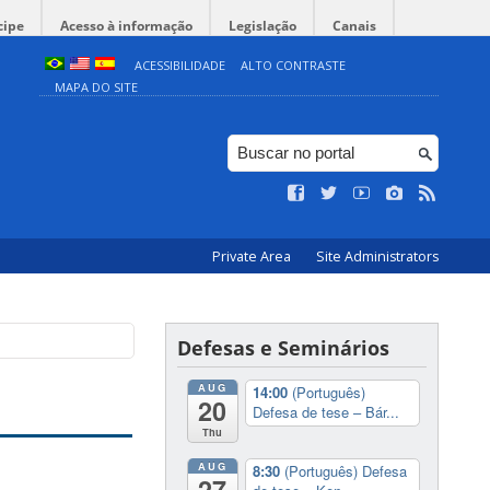
cipe
Acesso à informação
Legislação
Canais
ACESSIBILIDADE
ALTO CONTRASTE
MAPA DO SITE
Private Area
Site Administrators
Defesas e Seminários
AUG
14:00
(Português)
20
Defesa de tese – Bár...
Thu
AUG
8:30
(Português) Defesa
27