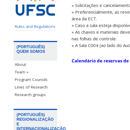
» Solicitações e cancelamento
» Preferencialmente, as rese
área da ECT.
» Caso a sala esteja disponív
Rules and Regulations
» As chaves e materiais deve
nas folhas de controle.
» A Sala C004 (ao lado do Aud
(PORTUGUÊS)
QUEM SOMOS
Calendário de reservas de
About
Team »
Program Councils
Lines of Research
Research groups
(PORTUGUÊS)
REGIONALIZAÇÃO
E
INTERNACIONALIZAÇÃO