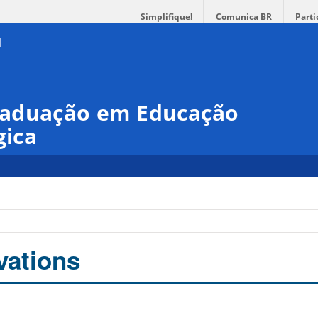
Simplifique!
Comunica BR
Parti
raduação em Educação
gica
vations