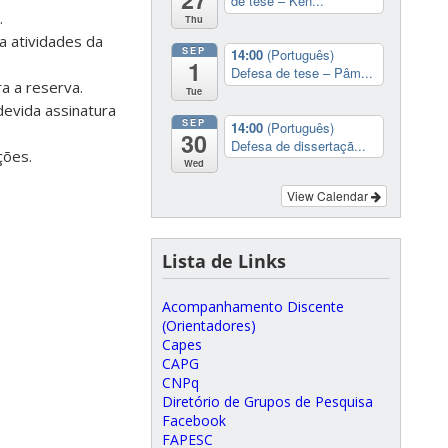
de tese – Ken...
.
Thu
a atividades da
SEP
14:00
(Português)
1
Defesa de tese – Pâm...
ra a reserva.
Tue
devida assinatura
SEP
14:00
(Português)
30
Defesa de dissertaçã...
ções.
Wed
View Calendar
Lista de Links
Acompanhamento Discente
(Orientadores)
Capes
CAPG
CNPq
Diretório de Grupos de Pesquisa
Facebook
FAPESC