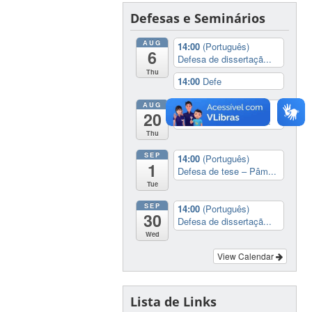
Defesas e Seminários
AUG
14:00
(Português)
6
Defesa de dissertaçã...
Thu
14:00
Defe
AUG
14:00
(Português)
20
Defesa de tese – Bár...
Thu
SEP
14:00
(Português)
1
Defesa de tese – Pâm...
Tue
SEP
14:00
(Português)
30
Defesa de dissertaçã...
Wed
View Calendar
Lista de Links