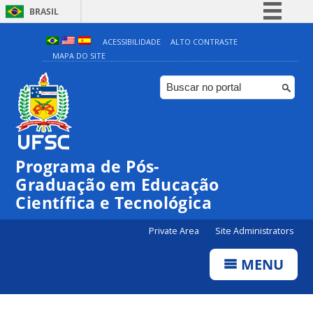
BRASIL
Simplifique!
ACESSIBILIDADE
ALTO CONTRASTE
MAPA DO SITE
Comunica BR
Participe
Acesso à informação
Legislação
Canais
Programa de Pós-
Graduação em Educação
Científica e Tecnológica
Private Area
Site Administrators
MENU