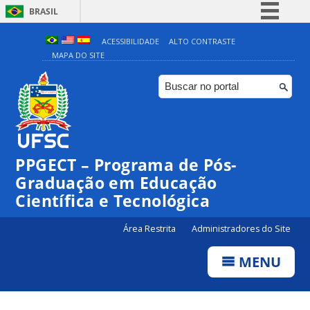
BRASIL
Simplifique!
ACESSIBILIDADE
ALTO CONTRASTE
MAPA DO SITE
Comunica BR
Participe
Acesso à informação
Legislação
Canais
PPGECT – Programa de Pós-
Graduação em Educação
Científica e Tecnológica
Área Restrita
Administradores do Site
MENU