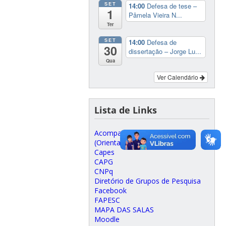
SET
14:00
Defesa de tese –
1
Pâmela Vieira N...
Ter
SET
14:00
Defesa de
30
dissertação – Jorge Lu...
Qua
Ver Calendário
Lista de Links
Acompanhamento Discente
(Orientadores)
Capes
CAPG
CNPq
Diretório de Grupos de Pesquisa
Facebook
FAPESC
MAPA DAS SALAS
Moodle