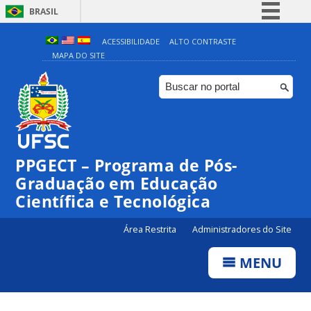
BRASIL
Simplifique!
ACESSIBILIDADE
ALTO CONTRASTE
MAPA DO SITE
Comunica BR
Participe
Acesso à informação
Legislação
Canais
PPGECT – Programa de Pós-
Graduação em Educação
Científica e Tecnológica
Área Restrita
Administradores do Site
MENU