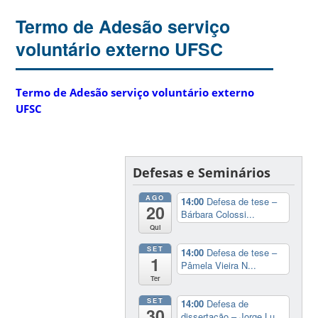
Termo de Adesão serviço
voluntário externo UFSC
Termo de Adesão serviço voluntário externo
UFSC
Defesas e Seminários
AGO
14:00
Defesa de tese –
20
Bárbara Colossi...
Qui
SET
14:00
Defesa de tese –
1
Pâmela Vieira N...
Ter
SET
14:00
Defesa de
30
dissertação – Jorge Lu...