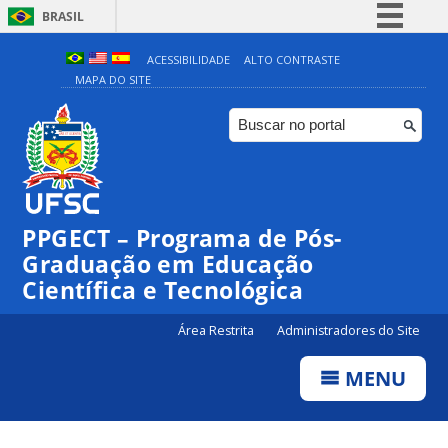
BRASIL
Simplifique!
ACESSIBILIDADE
ALTO CONTRASTE
MAPA DO SITE
Comunica BR
Participe
Acesso à informação
Legislação
Canais
PPGECT – Programa de Pós-
Graduação em Educação
Científica e Tecnológica
Área Restrita
Administradores do Site
MENU