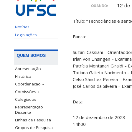
12 de
QUANDO:
Título: “Tecnociências e sen
Notícias
Legislações
Banca:
Suzani Cassiani – Orientaodo
QUEM SOMOS
Irlan von Linsingen – Examin
Patrícia Montanari Giraldi –
Apresentação
Tatiana Galieta Nacimento –
Histórico
Celso Sánchez Pereira – Ex
Coordenação »
José Carlos da Silveira – Ex
Comissões »
Colegiados
Data:
Representação
Discente
12 de dezembro de 2023
Linhas de Pesquisa
14h00
Grupos de Pesquisa