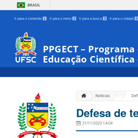
BRASIL
Ir para o conteúdo
1
Ir para o menu
2
Ir para a busca
3
Ir para o rodapé
4
PPGECT – Programa
Educação Científica
»
Notícias
Def
Defesa de t
21/11/2023 14:04