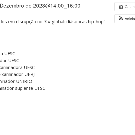
 Dezembro de 2023@14:00_16:00
Calen
Adici
tidos em disrupção no
Sur
global: diásporas hip-hop”
ra UFSC
ador UFSC
 Examinadora UFSC
 Examinador UERJ
aminador UNIRIO
aminador suplente UFSC