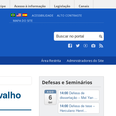
cipe
Acesso à informação
Legislação
Canais
ACESSIBILIDADE
ALTO CONTRASTE
MAPA DO SITE
Área Restrita
Administradores do Site
Defesas e Seminários
valho
AGO
14:00
Defesa de
6
dissertação – Mel Yan ...
Qui
14:00
Defesa de tese –
Herculano Henri...