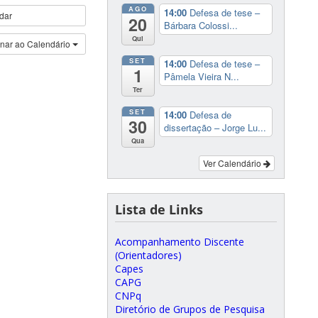
AGO
14:00
Defesa de tese –
dar
20
Bárbara Colossi...
Qui
onar ao Calendário
SET
14:00
Defesa de tese –
1
Pâmela Vieira N...
Ter
SET
14:00
Defesa de
30
dissertação – Jorge Lu...
Qua
Ver Calendário
Lista de Links
Acompanhamento Discente
(Orientadores)
Capes
CAPG
CNPq
Diretório de Grupos de Pesquisa