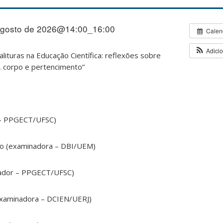
Agosto de 2026@14:00_16:00
Calen
Adici
lituras na Educação Científica: reflexões sobre
, corpo e pertencimento”
a – PPGECT/UFSC)
ho (examinadora – DBI/UEM)
nador – PPGECT/UFSC)
examinadora – DCIEN/UERJ)