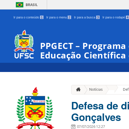
BRASIL
Ir para o conteúdo
1
Ir para o menu
2
Ir para a busca
3
Ir para o rodapé
4
PPGECT – Programa
Educação Científica
»
Notícias
Def
Defesa de d
Gonçalves
07/07/2026 12:27