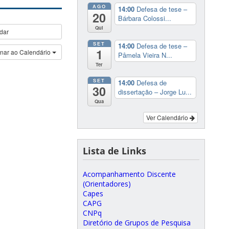
AGO
14:00
Defesa de tese –
20
Bárbara Colossi...
Qui
dar
SET
14:00
Defesa de tese –
1
onar ao Calendário
Pâmela Vieira N...
Ter
SET
14:00
Defesa de
30
dissertação – Jorge Lu...
Qua
Ver Calendário
Lista de Links
Acompanhamento Discente
(Orientadores)
Capes
CAPG
CNPq
Diretório de Grupos de Pesquisa