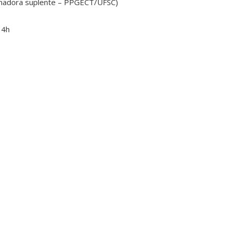
inadora suplente – PPGECT/UFSC)
14h