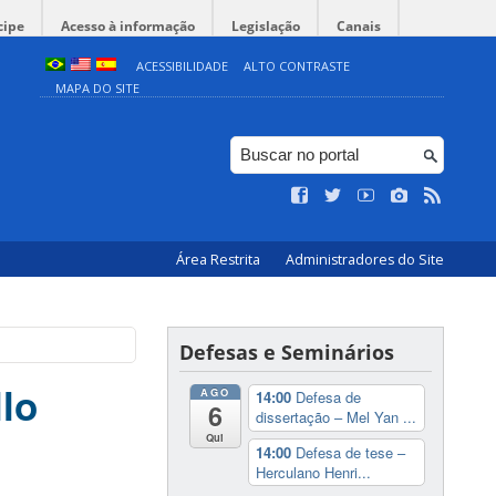
cipe
Acesso à informação
Legislação
Canais
ACESSIBILIDADE
ALTO CONTRASTE
MAPA DO SITE
Área Restrita
Administradores do Site
Defesas e Seminários
lo
AGO
14:00
Defesa de
6
dissertação – Mel Yan ...
Qui
14:00
Defesa de tese –
Herculano Henri...