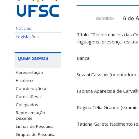
6 de 
QUANDO:
Notícias
Título: “Performances das Ora
Legislações
linguagens, presença, escuta
Banca:
QUEM SOMOS
Apresentação
Suzani Cassiani (orientador
Histórico
Coordenação »
Fabiana Aparecida de Carval
Comissões »
Colegiados
Regina Célia Grando (exami
Representação
Discente
Tatiana Galieta Nacimento (
Linhas de Pesquisa
Grupos de Pesquisa