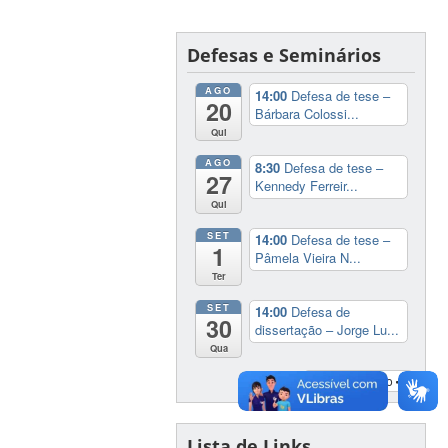
Defesas e Seminários
AGO
14:00
Defesa de tese –
20
Bárbara Colossi...
Qui
AGO
8:30
Defesa de tese –
27
Kennedy Ferreir...
Qui
SET
14:00
Defesa de tese –
1
Pâmela Vieira N...
Ter
SET
14:00
Defesa de
30
dissertação – Jorge Lu...
Qua
Ver Calendário
Lista de Links