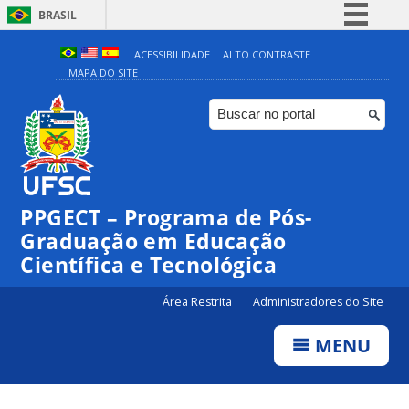
BRASIL
Simplifique!
ACESSIBILIDADE
ALTO CONTRASTE
MAPA DO SITE
Comunica BR
Participe
Acesso à informação
Legislação
Canais
PPGECT – Programa de Pós-
Graduação em Educação
Científica e Tecnológica
Área Restrita
Administradores do Site
MENU