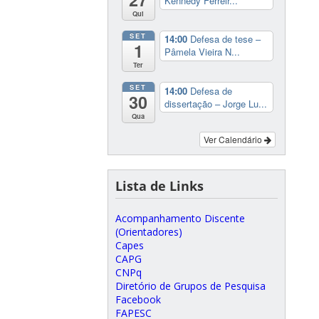
Kennedy Ferreir...
Qui
SET
14:00
Defesa de tese –
1
Pâmela Vieira N...
Ter
SET
14:00
Defesa de
30
dissertação – Jorge Lu...
Qua
Ver Calendário
Lista de Links
Acompanhamento Discente
(Orientadores)
Capes
CAPG
CNPq
Diretório de Grupos de Pesquisa
Facebook
FAPESC