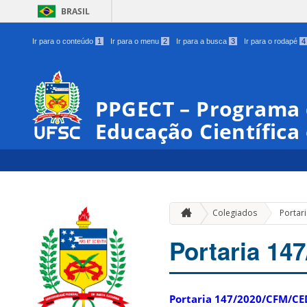
BRASIL
Ir para o conteúdo
1
Ir para o menu
2
Ir para a busca
3
Ir para o rodapé
4
PPGECT – Programa
Educação Científica
Colegiados
Portar
Portaria 1
Portaria 147/2020/CFM/C