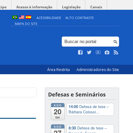
cipe
Acesso à informação
Legislação
Canais
ACESSIBILIDADE
ALTO CONTRASTE
MAPA DO SITE
Área Restrita
Administradores do Site
Defesas e Seminários
AGO
14:00
Defesa de tese –
20
Bárbara Colossi...
Qui
AGO
8:30
Defesa de tese –
27