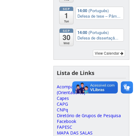
SEP
14:00
(Português)
1
Defesa de tese – Pâm...
Tue
SEP
14:00
(Português)
30
Defesa de dissertaçã...
Wed
View Calendar
Lista de Links
Acompanhamento Discente
(Orientadores)
Capes
CAPG
CNPq
Diretório de Grupos de Pesquisa
Facebook
FAPESC
MAPA DAS SALAS