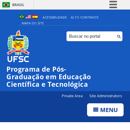
BRASIL
Simplifique!
ACESSIBILIDADE
ALTO CONTRASTE
MAPA DO SITE
Comunica BR
Participe
Acesso à informação
Legislação
Canais
Programa de Pós-
Graduação em Educação
Científica e Tecnológica
Private Area
Site Administrators
MENU