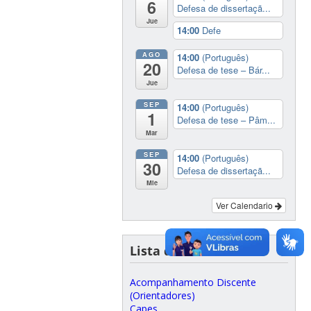
6
Defesa de dissertaçã...
Jue
14:00
Defe
AGO
14:00
(Português)
20
Defesa de tese – Bár...
Jue
SEP
14:00
(Português)
1
Defesa de tese – Pâm...
Mar
SEP
14:00
(Português)
30
Defesa de dissertaçã...
Mie
Ver Calendario
Lista de Links
Acompanhamento Discente
(Orientadores)
Capes