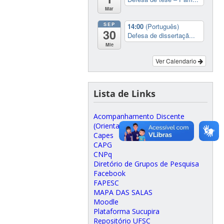
Mar
SEP
14:00
(Português)
30
Defesa de dissertaçã...
Mie
Ver Calendario
Lista de Links
Acompanhamento Discente
(Orientadores)
Capes
CAPG
CNPq
Diretório de Grupos de Pesquisa
Facebook
FAPESC
MAPA DAS SALAS
Moodle
Plataforma Sucupira
Repositório UFSC