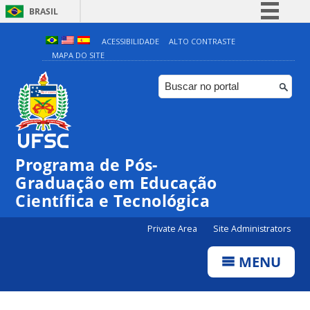
BRASIL
Simplifique!
ACESSIBILIDADE
ALTO CONTRASTE
MAPA DO SITE
Comunica BR
Participe
Acesso à informação
Legislação
Canais
Programa de Pós-
Graduação em Educação
Científica e Tecnológica
Private Area
Site Administrators
MENU