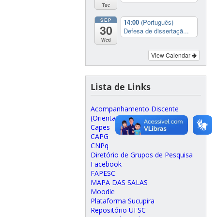
Tue
SEP
14:00
(Português)
30
Defesa de dissertaçã...
Wed
View Calendar
Lista de Links
Acompanhamento Discente
(Orientadores)
Capes
CAPG
CNPq
Diretório de Grupos de Pesquisa
Facebook
FAPESC
MAPA DAS SALAS
Moodle
Plataforma Sucupira
Repositório UFSC