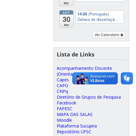
Mar
SEP
14:00
(Português)
30
Defesa de dissertaçã...
Mie
Ver Calendario
Lista de Links
Acompanhamento Discente
(Orientadores)
Capes
CAPG
CNPq
Diretório de Grupos de Pesquisa
Facebook
FAPESC
MAPA DAS SALAS
Moodle
Plataforma Sucupira
Repositório UFSC