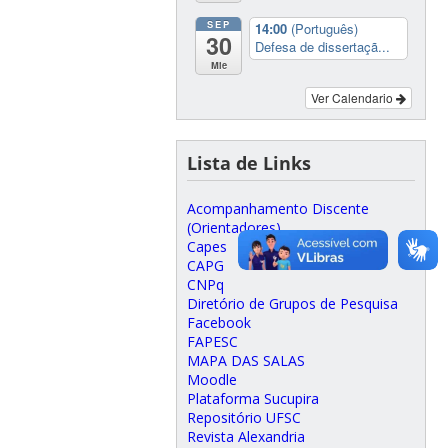
SEP
14:00
(Português)
30
Defesa de dissertaçã...
Mie
Ver Calendario
Lista de Links
Acompanhamento Discente
(Orientadores)
Capes
CAPG
CNPq
Diretório de Grupos de Pesquisa
Facebook
FAPESC
MAPA DAS SALAS
Moodle
Plataforma Sucupira
Repositório UFSC
Revista Alexandria