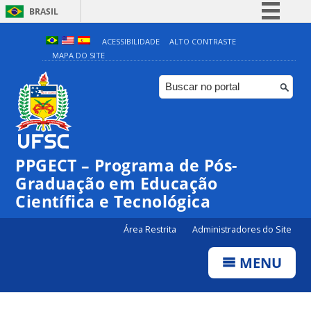
BRASIL
Simplifique!
ACESSIBILIDADE
ALTO CONTRASTE
MAPA DO SITE
Comunica BR
Participe
Acesso à informação
Legislação
Canais
PPGECT – Programa de Pós-
Graduação em Educação
Científica e Tecnológica
Área Restrita
Administradores do Site
MENU