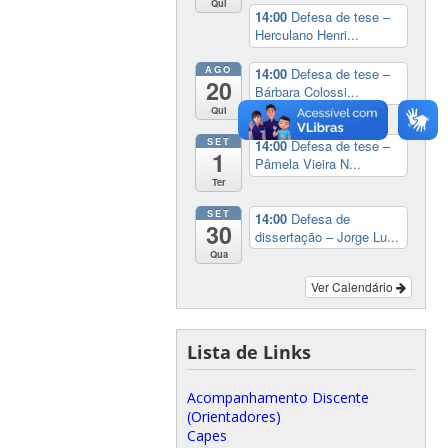
Qui
14:00
Defesa de tese –
Herculano Henri...
AGO
14:00
Defesa de tese –
20
Bárbara Colossi...
Qui
SET
14:00
Defesa de tese –
1
Pâmela Vieira N...
Ter
SET
14:00
Defesa de
30
dissertação – Jorge Lu...
Qua
Ver Calendário
Lista de Links
Acompanhamento Discente
(Orientadores)
Capes