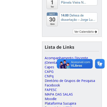
1
Pâmela Vieira N...
Ter
SET
14:00
Defesa de
30
dissertação – Jorge Lu...
Qua
Ver Calendário
Lista de Links
Acompanhamento Discente
(Orientadores)
Capes
CAPG
CNPq
Diretório de Grupos de Pesquisa
Facebook
FAPESC
MAPA DAS SALAS
Moodle
Plataforma Sucupira