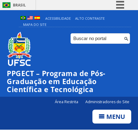
BRASIL
Simplifique!
ACESSIBILIDADE
ALTO CONTRASTE
MAPA DO SITE
Comunica BR
Participe
Acesso à informação
Legislação
Canais
PPGECT – Programa de Pós-
Graduação em Educação
Científica e Tecnológica
Área Restrita
Administradores do Site
MENU