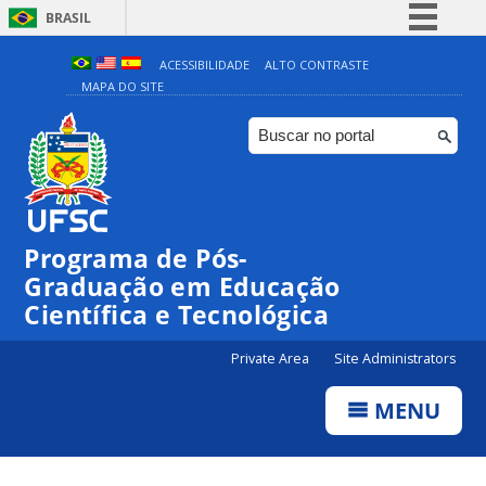
BRASIL
Simplifique!
ACESSIBILIDADE
ALTO CONTRASTE
MAPA DO SITE
Comunica BR
Participe
Acesso à informação
Legislação
Canais
Programa de Pós-
Graduação em Educação
Científica e Tecnológica
Private Area
Site Administrators
MENU