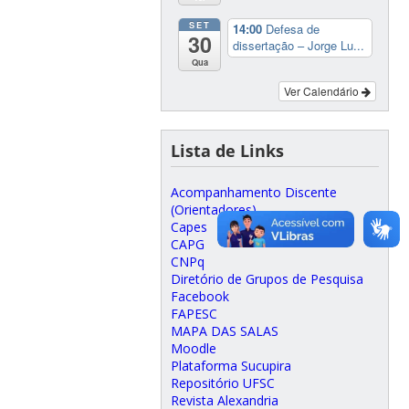
SET
14:00
Defesa de
30
dissertação – Jorge Lu...
Qua
Ver Calendário
Lista de Links
Acompanhamento Discente
(Orientadores)
Capes
CAPG
CNPq
Diretório de Grupos de Pesquisa
Facebook
FAPESC
MAPA DAS SALAS
Moodle
Plataforma Sucupira
Repositório UFSC
Revista Alexandria