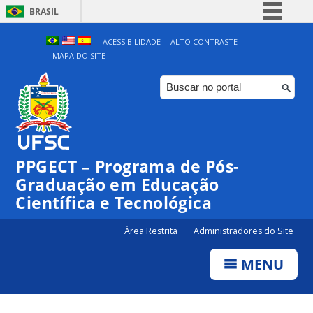
BRASIL
Simplifique!
ACESSIBILIDADE
ALTO CONTRASTE
MAPA DO SITE
Comunica BR
Participe
Acesso à informação
Legislação
Canais
PPGECT – Programa de Pós-
Graduação em Educação
Científica e Tecnológica
Área Restrita
Administradores do Site
MENU