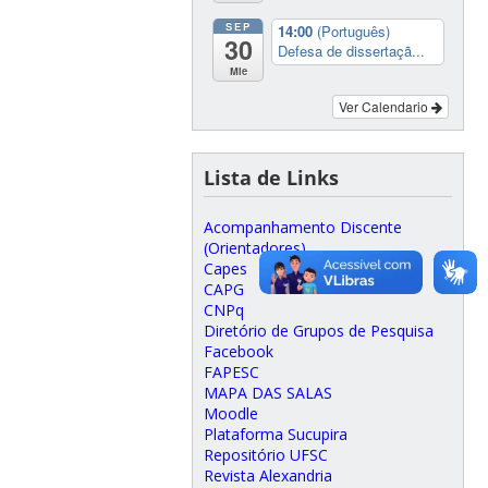
SEP
14:00
(Português)
30
Defesa de dissertaçã...
Mie
Ver Calendario
Lista de Links
Acompanhamento Discente
(Orientadores)
Capes
CAPG
CNPq
Diretório de Grupos de Pesquisa
Facebook
FAPESC
MAPA DAS SALAS
Moodle
Plataforma Sucupira
Repositório UFSC
Revista Alexandria