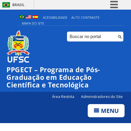
BRASIL
Simplifique!
ACESSIBILIDADE
ALTO CONTRASTE
MAPA DO SITE
Comunica BR
Participe
Acesso à informação
Legislação
Canais
PPGECT – Programa de Pós-
Graduação em Educação
Científica e Tecnológica
Área Restrita
Administradores do Site
MENU