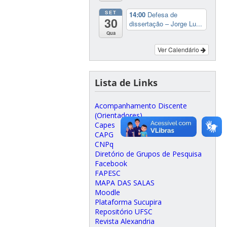
SET
14:00
Defesa de
30
dissertação – Jorge Lu...
Qua
Ver Calendário
Lista de Links
Acompanhamento Discente
(Orientadores)
Capes
CAPG
CNPq
Diretório de Grupos de Pesquisa
Facebook
FAPESC
MAPA DAS SALAS
Moodle
Plataforma Sucupira
Repositório UFSC
Revista Alexandria