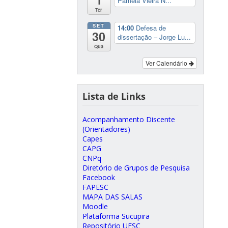
Pâmela Vieira N...
Ter
SET
14:00
Defesa de
30
dissertação – Jorge Lu...
Qua
Ver Calendário
Lista de Links
Acompanhamento Discente
(Orientadores)
Capes
CAPG
CNPq
Diretório de Grupos de Pesquisa
Facebook
FAPESC
MAPA DAS SALAS
Moodle
Plataforma Sucupira
Repositório UFSC