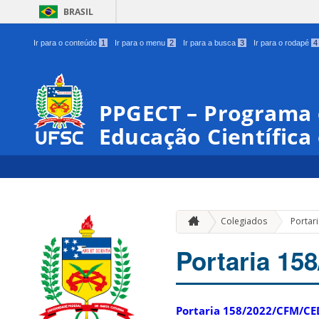
BRASIL
Ir para o conteúdo
1
Ir para o menu
2
Ir para a busca
3
Ir para o rodapé
4
PPGECT – Programa
Educação Científica
Colegiados
Portar
Portaria 1
Portaria 158/2022/CFM/C