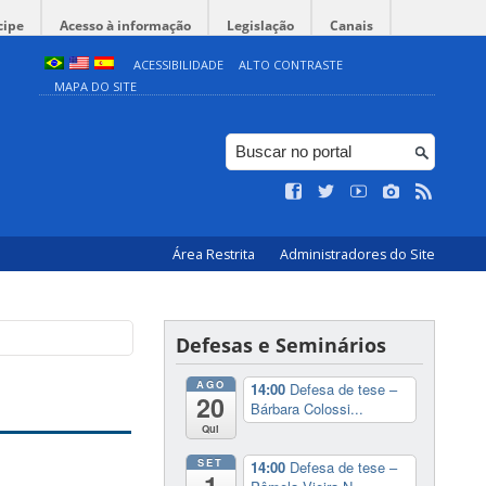
cipe
Acesso à informação
Legislação
Canais
ACESSIBILIDADE
ALTO CONTRASTE
MAPA DO SITE
Área Restrita
Administradores do Site
Defesas e Seminários
AGO
14:00
Defesa de tese –
20
Bárbara Colossi...
Qui
SET
14:00
Defesa de tese –
1