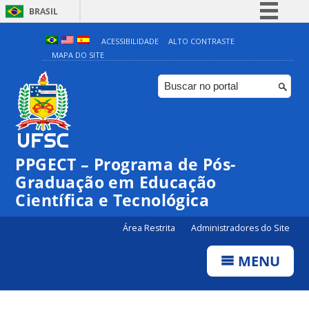
BRASIL
Simplifique!
ACESSIBILIDADE
ALTO CONTRASTE
MAPA DO SITE
Comunica BR
Participe
Acesso à informação
Legislação
Canais
PPGECT – Programa de Pós-
Graduação em Educação
Científica e Tecnológica
Área Restrita
Administradores do Site
MENU