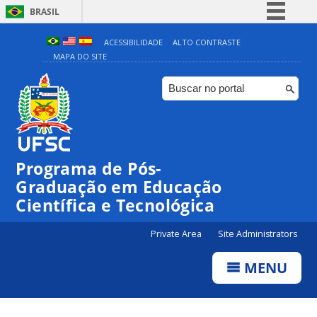
BRASIL
Simplifique!
ACESSIBILIDADE
ALTO CONTRASTE
MAPA DO SITE
Comunica BR
Participe
Acesso à informação
Legislação
Canais
Programa de Pós-
Graduação em Educação
Científica e Tecnológica
Private Area
Site Administrators
MENU