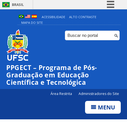
BRASIL
Simplifique!
ACESSIBILIDADE
ALTO CONTRASTE
MAPA DO SITE
Comunica BR
Participe
Acesso à informação
Legislação
Canais
PPGECT – Programa de Pós-
Graduação em Educação
Científica e Tecnológica
Área Restrita
Administradores do Site
MENU