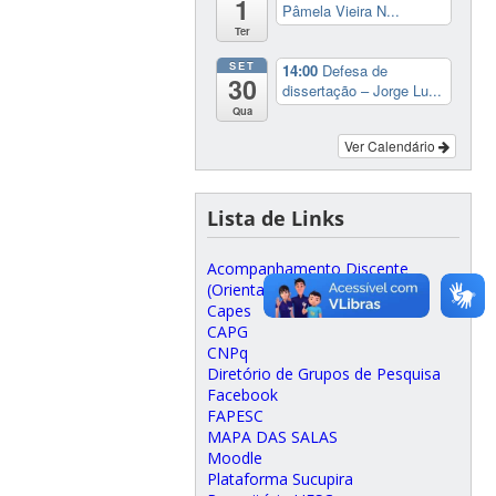
1
Pâmela Vieira N...
Ter
SET
14:00
Defesa de
30
dissertação – Jorge Lu...
Qua
Ver Calendário
Lista de Links
Acompanhamento Discente
(Orientadores)
Capes
CAPG
CNPq
Diretório de Grupos de Pesquisa
Facebook
FAPESC
MAPA DAS SALAS
Moodle
Plataforma Sucupira