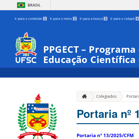
BRASIL
Ir para o conteúdo
1
Ir para o menu
2
Ir para a busca
3
Ir para o rodapé
4
PPGECT – Programa
Educação Científica
Colegiados
Portar
Portaria nº
Portaria nº 13/2025/CFM