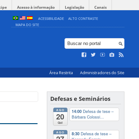
cipe
Acesso à informação
Legislação
Canais
ACESSIBILIDADE
ALTO CONTRASTE
MAPA DO SITE
Área Restrita
Administradores do Site
Defesas e Seminários
AGO
14:00
Defesa de tese –
20
Bárbara Colossi...
Qui
AGO
8:30
Defesa de tese –
27