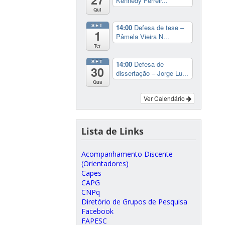
Kennedy Ferreir...
Qui
SET
14:00
Defesa de tese –
1
Pâmela Vieira N...
Ter
SET
14:00
Defesa de
30
dissertação – Jorge Lu...
Qua
Ver Calendário
Lista de Links
Acompanhamento Discente
(Orientadores)
Capes
CAPG
CNPq
Diretório de Grupos de Pesquisa
Facebook
FAPESC