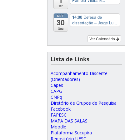
Pâmela Vieira N...
Ter
SET
14:00
Defesa de
30
dissertação – Jorge Lu...
Qua
Ver Calendário
Lista de Links
Acompanhamento Discente
(Orientadores)
Capes
CAPG
CNPq
Diretório de Grupos de Pesquisa
Facebook
FAPESC
MAPA DAS SALAS
Moodle
Plataforma Sucupira
Repositório UFSC