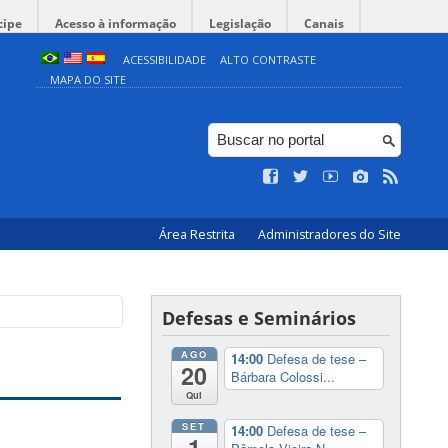
cipe
Acesso à informação
Legislação
Canais
ACESSIBILIDADE
ALTO CONTRASTE
MAPA DO SITE
Área Restrita
Administradores do Site
Defesas e Seminários
AGO
14:00
Defesa de tese –
20
Bárbara Colossi...
Qui
SET
14:00
Defesa de tese –
1