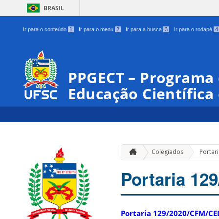
BRASIL
Ir para o conteúdo
1
Ir para o menu
2
Ir para a busca
3
Ir para o rodapé
4
PPGECT – Programa
Educação Científica
Colegiados
Portar
Portaria 1
Portaria 129/2020/CFM/C