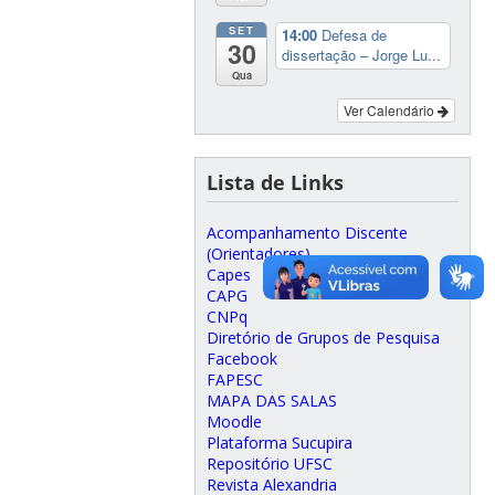
SET
14:00
Defesa de
30
dissertação – Jorge Lu...
Qua
Ver Calendário
Lista de Links
Acompanhamento Discente
(Orientadores)
Capes
CAPG
CNPq
Diretório de Grupos de Pesquisa
Facebook
FAPESC
MAPA DAS SALAS
Moodle
Plataforma Sucupira
Repositório UFSC
Revista Alexandria