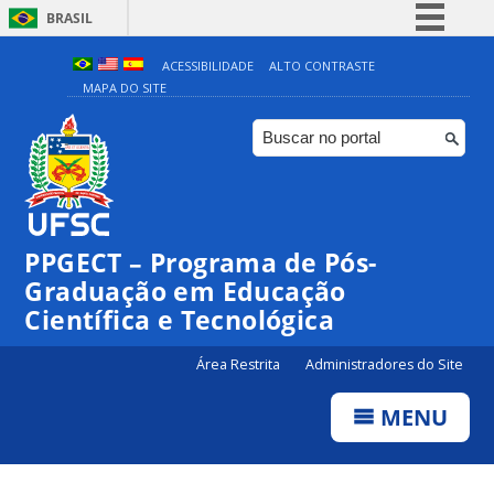
BRASIL
Simplifique!
ACESSIBILIDADE
ALTO CONTRASTE
MAPA DO SITE
Comunica BR
Participe
Acesso à informação
Legislação
Canais
PPGECT – Programa de Pós-
Graduação em Educação
Científica e Tecnológica
Área Restrita
Administradores do Site
MENU